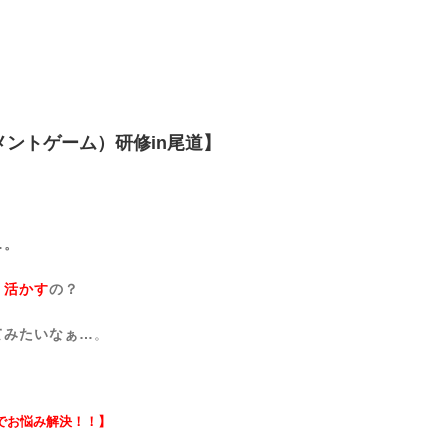
ジメントゲーム）研修in尾道】
…。
う活かす
の？
てみたいなぁ…
。
でお悩み解決！！】