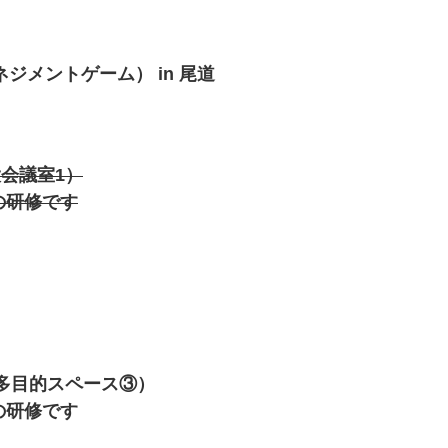
ネジメントゲーム）
in 尾道
 大会議室1）
間の研修です
2階 多目的スペース③）
間の研修です