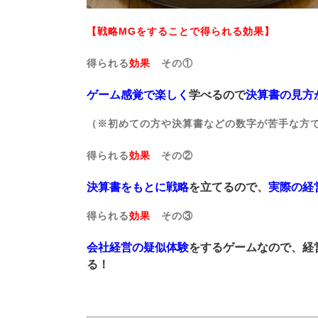
【戦略MGをすることで得られる効果】
得られる
効果
その①
ゲーム感覚で楽しく
学べるので
決算書の見方
（※初めての方や決算書などの数字が苦手な方
得られる
効果
その②
決算書をもとに戦略
を立てるので、
実際の経
得られる
効果
その③
会社経営の疑似体験
をするゲームなので、経
る！