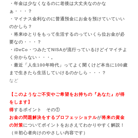
・年金は少なくなるのに老後は大丈夫なのかな
ぁ・・・？
・マイナス金利なのに普通預金にお金を預けていていい
のかしら？
・将来ゆとりをもって生活するのっていくら位お金が必
要なの・・・？
・iDeCo・つみたてNISAが流行っているけどイマイチよ
く分からない・・・。
・最近「人生100年時代」ってよく聞くけど本当に100歳
まで生きたら生活していけるのかしら・・・？
など
【このようなご不安やご希望をお持ちの『あなた』が得
をします】
得
するポイント その①
お金の問題解決をするプロフェッショナル
が
将来の資金
の対策
についてポイントをおさえてわかりやすく解説！
（※初心者向けのやさしい内容です）