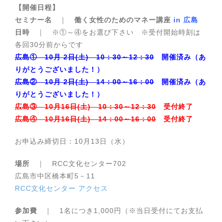
【開催日程】
セミナー名
｜
働く女性のためのマネー講座
in 広島
日時
｜ ※①～④をお選び下さい ※受付開始時刻は
各回30分前からです
広島① 10月 2日(土) 10：30～12：30
開催済み（あ
りがとうございました！）
広島② 10月 2日(土) 14：00～16：00
開催済み（あ
りがとうございました！）
広島③ 10月16日(土) 10：30～12：30
受付終了
広島④ 10月16日(土) 14：00～16：00
受付終了
お申込み締切日：10月13日（水）
場所
｜ RCC文化センター702
広島市中区橋本町5－11
RCC文化センター アクセス
参加費
｜ 1名につき1,000円（※当日受付にてお支払