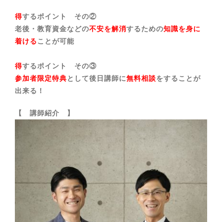
得
するポイント その②
老後・教育資金などの
不安を解消
するための
知識を身に
着ける
ことが可能
得
するポイント その③
参加者限定特典
として後日講師に
無料相談
をすることが
出来る！
【 講師紹介 】