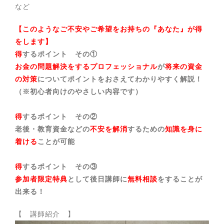
など
【このようなご不安やご希望をお持ちの『あなた』が得
をします】
得
するポイント その①
お金の問題解決をするプロフェッショナル
が
将来の資金
の対策
についてポイントをおさえてわかりやすく解説！
（※初心者向けのやさしい内容です）
得
するポイント その②
老後・教育資金などの
不安を解消
するための
知識を身に
着ける
ことが可能
得
するポイント その③
参加者限定特典
として後日講師に
無料相談
をすることが
出来る！
【 講師紹介 】