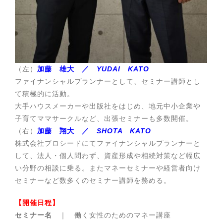
（左）
加藤 雄大 ／
YUDAI KATO
ファイナンシャルプランナーとして、セミナー講師とし
て積極的に活動。
大手ハウスメーカーや出版社をはじめ、地元中小企業や
子育てママサークルなど、出張セミナーも多数開催。
（右）
加藤 翔大 ／
SHOTA KATO
株式会社プロシードにてファイナンシャルプランナーと
して、法人・個人問わず、資産形成や相続対策など幅広
い分野の相談に乗る。またマネーセミナーや経営者向け
セミナーなど数多くのセミナー講師を務める。
【開催日程】
セミナー名
｜ 働く女性のためのマネー講座