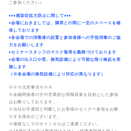
ご参加ください♪
♦♦♦感染症拡大防止に関して♦♦♦
♦会場におきましては、隣席との間に一定のスペースを確
保しております
♦各会場での消毒液の設置と参加者様への手指消毒のご協
力をお願いします
♦セミナースタッフのマスク着用を義務づけております
♦会場の出入口や窓、換気設備により可能な限り喚起を実
施します
（※各会場の換気設備により対応が異なります）
※※※注意事項※※※
※金融関係者の方や営業的な情報収集を目的とした参加
はお断りしております。
※当社が不適切と判断したお客様のセミナー参加をお断
りする場合がございます。
※連絡なしでのキャンセルはご遠慮ください。
※18歳以下の方は受講頂けません（保護者同伴を除く）